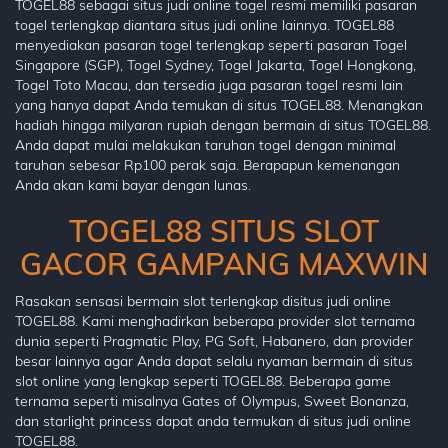
TOGEL88 sebagai situs judi online togel resmi memiliki pasaran
togel terlengkap diantara situs judi online lainnya. TOGEL88
menyediakan pasaran togel terlengkap seperti pasaran Togel
Singapore (SGP), Togel Sydney, Togel Jakarta, Togel Hongkong,
Togel Toto Macau, dan tersedia juga pasaran togel resmi lain
yang hanya dapat Anda temukan di situs TOGEL88. Menangkan
hadiah hingga milyaran rupiah dengan bermain di situs TOGEL88.
Anda dapat mulai melakukan taruhan togel dengan minimal
taruhan sebesar Rp100 perak saja. Berapapun kemenangan
Anda akan kami bayar dengan lunas.
TOGEL88 SITUS SLOT
GACOR GAMPANG MAXWIN
Rasakan sensasi bermain slot terlengkap disitus judi online
TOGEL88. Kami menghadirkan beberapa provider slot ternama
dunia seperti Pragmatic Play, PG Soft, Habanero, dan provider
besar lainnya agar Anda dapat selalu nyaman bermain di situs
slot online yang lengkap seperti TOGEL88. Beberapa game
ternama seperti misalnya Gates of Olympus, Sweet Bonanza,
dan starlight princess dapat anda termukan di situs judi online
TOGEL88.